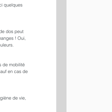
ci quelques 
 de dos peut 
anges ! Oui, 
uleurs.
s de mobilité 
sauf en cas de 
giène de vie, 