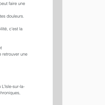
peut faire une 
tes douleurs. 
ité, c’est la 
t 
e retrouver une 
’Isle-sur-la-
chroniques, 