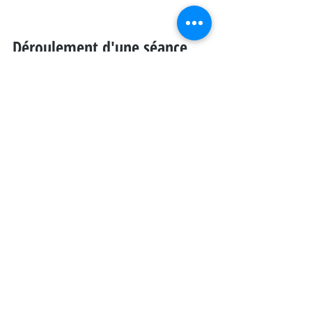
Déroulement d'une séance 
type
C'est un déroulé traditionnel, avec une 
anamnèse où je prends contact avec 
vous, vos antécédents et votre histoire 
ainsi que le pourquoi vous êtes là.
Ensuite j'établis un bilan corporel, à 
travers toute une série de tests
Une partie "traitement" manuel
Et enfin une partie 
conseils
 afin que 
vous puissiez partir avec des outils 
pour gagner en autonomie.
Des tarifs adaptés
Il existe différents 
tarifs
 qui vont évoluer 