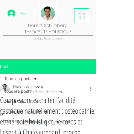
Se connecter
ME
NU
Florent Schimberg
THERAPEUTE HOLISTIQUE
Ostéopathe D.O sur Noves
Post
Tous les posts
Florent Schimberg
Tous les posts
18 déc. 2024
6 min de lecture
Comprendre et traiter l’acidité
Alimentation, santé
gastrique naturellement : ostéopathie
Citations et état d'esprit
et thérapie holistique, le corps et
Thérapies Holistiques, Ostéopathie
l’esprit à Chateaurenard, proche