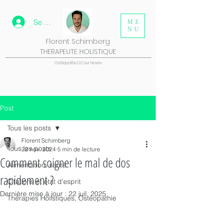
Se connecter
ME
NU
Florent Schimberg
THERAPEUTE HOLISTIQUE
Ostéopathe D.O sur Noves
Post
Tous les posts
Florent Schimberg
Tous les posts
22 nov. 2024
5 min de lecture
Comment soigner le mal de dos
Alimentation, santé
rapidement ?
Citations et état d'esprit
Dernière mise à jour :
22 juil. 2025
Thérapies Holistiques, Ostéopathie