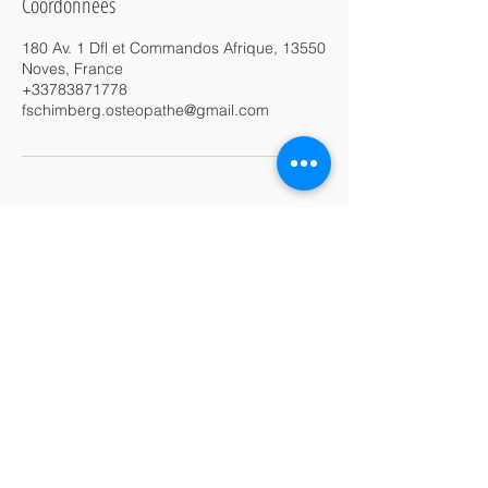
Coordonnées
180 Av. 1 Dfl et Commandos Afrique, 13550
Noves, France
+33783871778
fschimberg.osteopathe@gmail.com
Thérapeute Holistique
Ostéopathe D.O. à Noves
Neuroposturologie
Réflexes Archaïques
Micronutrition
Praticien en drainage Lymphatique ou
Massage Lympho drainant
https://www.proxibienetre.fr
180 Av 1DFL et commandos d'Afrique
13550 Noves