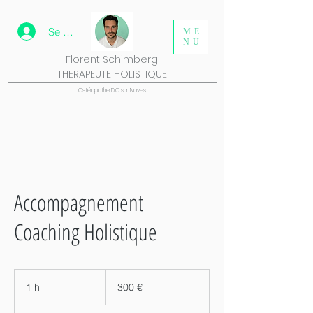
Se connecter
ME
NU
Florent Schimberg
THERAPEUTE HOLISTIQUE
Ostéopathe D.O sur Noves
Accompagnement
Coaching Holistique
300
euros
1 h
1
300 €