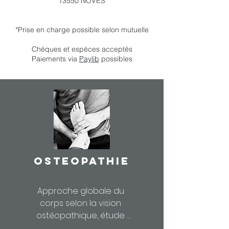
13550 NOVES
*Prise en charge possible selon mutuelle
Chèques et espèces acceptés
Paiements via
Paylib
possibles
OSTEOPATHIE
Approche globale du 
corps selon la vision 
ostéopathique, étude 
posturale et 