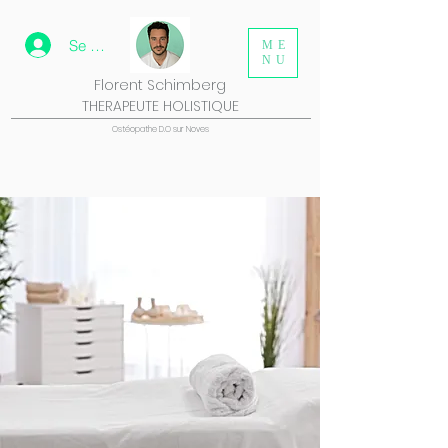
Se connecter
ME
NU
Florent Schimberg
THERAPEUTE HOLISTIQUE
Ostéopathe D.O sur Noves
Ostéo Saint-Rémy-de-Provence – Soins personnalisés pour douleurs, stress et récupération
✅ Votre ostéo proche de Saint-Rémy-de-Provence
Florent Schimberg est ostéo diplômé, formé à une approche globale et moderne. Il vous aide à soulager vos douleurs et à retrouver votre équilibre naturel, physique et
nerveux.
Ce que traite votre ostéo :
Blocages articulaires, douleurs de dos et cervicales
Troubles digestifs, tensions viscérales
Maux de tête, vertiges, bruxisme
Accompagnement de la femme enceinte, du senior et de l’enfant (3 ans et +)
Suivi du sportif pour optimiser récupération et performance
🧠 Une ostéopathie basée sur la compréhension du corps
Florent ne traite pas uniquement les symptômes : il cherche l’origine de vos douleurs pour un soulagement durable, en activant vos capacités d’autorégulation.
🚗 Accès rapide depuis Saint-Rémy
Le cabinet est à Noves, à 15 min de Saint-Rémy, dans un environnement calme. Stationnement facile.
📅 Prenez rendez-vous avec votre ostéo
Réserver une séance
📱 07 83 87 17 78
🌐
florentschimberg.com
Thérapeute holistique, ostéopathie proche Saint Rémy de Provence, massage lympho-drainant, thérapie fasciale. Enfant, senior, femme enceinte sportifs. Florent Schimberg
Bienvenue au Cabinet d'Ostéopathie de Florent
Schimberg
à Chateaurenard, où nous offrons une
approche holistique
et personnalisée pour améliorer votre bien-être et votre
santé globale. Nous sommes spécialisés en
ostéopathie
,
massage lympho-drainan
t, et techniques de libération fasciale, fournissant des soins adaptés à tous les âges et à
toutes les conditions physiques.
Nos Services
Ostéopathie
: Nos séances d'ostéopathie sont conçues pour traiter et prévenir divers troubles
musculo-squelettiques
. En utilisant des techniques de manipulation douce,
nous aidons à soulager les douleurs dorsales, cervicales, les migraines, les sciatiques, et bien plus encore. Chaque traitement est adapté aux besoins spécifiques du
patient pour optimiser les résultats.
Massage Lympho-Drainant
: Ce type de massage est particulièrement efficace pour stimuler la circulation lymphatique, réduire les œdèmes et favoriser la détoxification du
corps. Il est bénéfique pour les personnes souffrant de rétention d'eau, de jambes lourdes ou de troubles circulatoires.
Techniques de Libération Fasciale : Ces techniques visent à relâcher les tensions des fascias, les tissus conjonctifs entourant les muscles et les organes. Elles améliorent
la mobilité, réduisent la douleur et favorisent une meilleure posture et un bien-être général.
Prise en Charge Globale
Nous offrons une prise en charge globale et personnalisée pour :
Enfants : Traitement des troubles posturaux, des coliques, des troubles du sommeil, et autres.
Seniors : Gestion des douleurs chroniques, amélioration de la mobilité et de la qualité de vie.
Femmes Enceintes : Soulagement des douleurs lombaires, sciatiques, et préparation à l'accouchement.