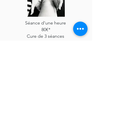
Séance d'une heure
80€*
Cure de 3 séances
210€*
*acte non remboursé
Chèques et espèces acceptés
Paiements via
Paylib
possibles
Technique de massage très 
léger qui vise à stimuler la 
circulation du système 
lymphatique

Prendre RDV
Quand consulter? 
