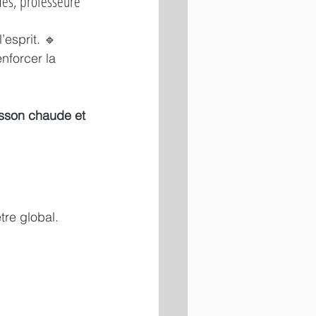
des, professeure 
esprit. 🔹 
nforcer la 
sson chaude et 
tre global. 