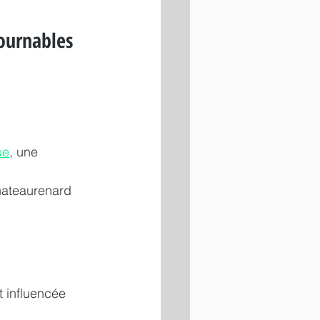
ournables 
ue
, une 
hateaurenard 
 influencée 