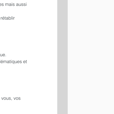
es mais aussi 
établir 
que.
lématiques et 
 vous, vos 