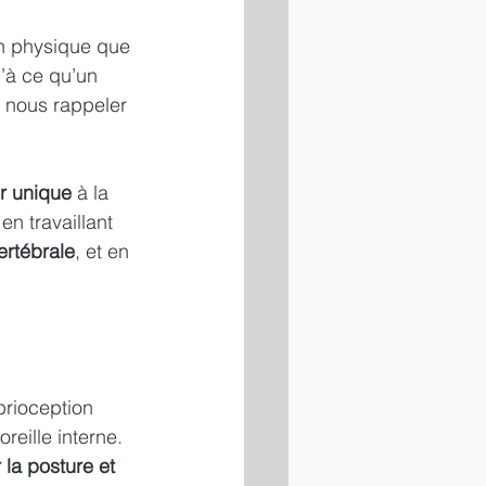
an physique que 
’à ce qu’un 
t nous rappeler 
er unique
 à la 
en travaillant 
ertébrale
, et en 
prioception 
oreille interne. 
 la posture et 