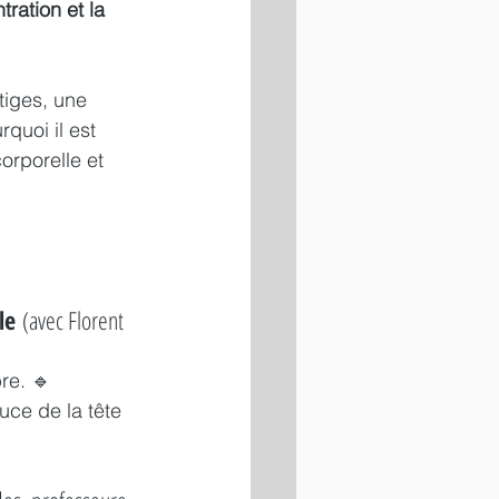
ration et la 
tiges, une 
quoi il est 
rporelle et 
le
 (avec Florent 
re. 🔹 
uce de la tête 