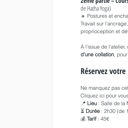
2ème partie – Cours
de Hatha Yoga)
🔹 Postures et enchaî
Travail sur l’ancrage
proprioception et dé
À l’issue de l’atelie
d’une collation
, pou
Réservez votre
Ne manquez pas cette
Cliquez ici pour vous 
📍 
Lieu
 : Salle de l
⏳ 
Durée
 : 2h30 (de 
💰 
Tarif
 : 45€