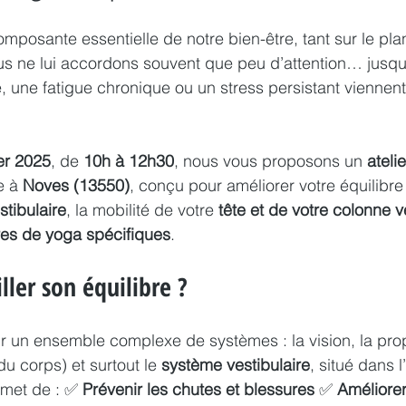
composante essentielle de notre bien-être, tant sur le pl
us ne lui accordons souvent que peu d’attention… jusqu
té, une fatigue chronique ou un stress persistant viennen
er 2025
, de 
10h à 12h30
, nous vous proposons un 
ateli
e à 
Noves (13550)
, conçu pour améliorer votre équilibre 
tibulaire
, la mobilité de votre 
tête et de votre colonne v
res de yoga spécifiques
.
ller son équilibre ?
ur un ensemble complexe de systèmes : la vision, la pro
du corps) et surtout le 
système vestibulaire
, situé dans l’
met de : ✅ 
Prévenir les chutes et blessures
 ✅ 
Améliorer