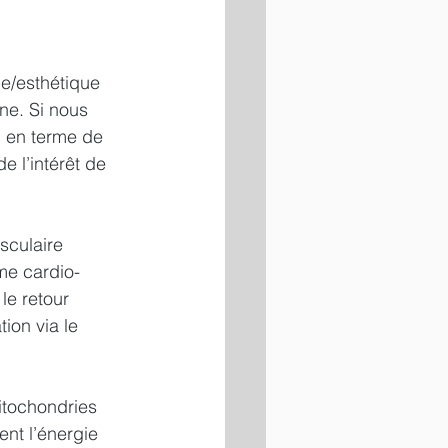
e/esthétique 
ine. Si nous 
, en terme de 
e l’intérêt de 
sculaire 
me cardio-
le retour 
tion via le 
itochondries 
nt l’énergie  