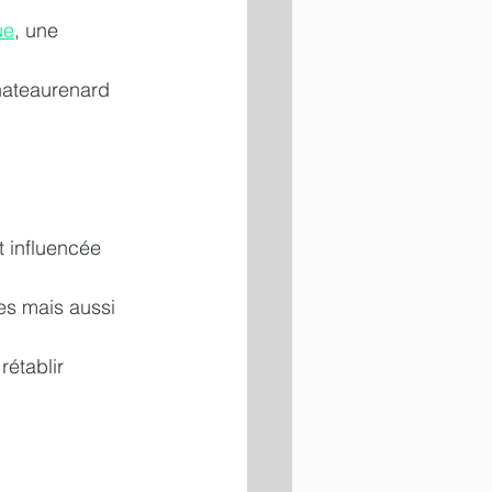
ue
, une 
hateaurenard 
 influencée 
es mais aussi 
établir 