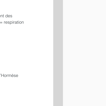
nt des 
= respiration 
l’Hormèse  