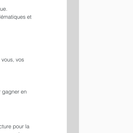
ue. 
lématiques et 
 vous, vos 
r gagner en 
cture pour la 