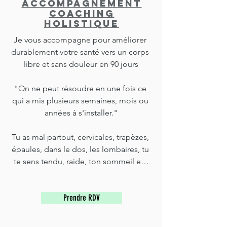
Accompagnement
coaching
holistique
Je vous accompagne pour améliorer 
durablement votre santé vers un corps 
libre et sans douleur en 90 jours

"On ne peut résoudre en une fois ce 
qui a mis plusieurs semaines, mois ou 
années à s'installer."

Tu as mal partout, cervicales, trapèzes, 
épaules, dans le dos, les lombaires, tu 
te sens tendu, raide, ton sommeil est 
dégradé, tu cogites en permanence, ta 
digestion est perturbée, tu as des 
Prendre RDV
problèmes pour réguler ton poids.

Tu ressens ce mal être physique qui te 