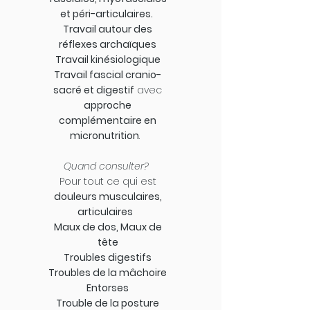
de vue santé, pouvoir solutionner 
et péri-articulaires.
toutes ces douleurs qui t’ont toujours 
Travail autour des
pourries la vie.

réflexes archaïques
Travail kinésiologique
Travail fascial cranio-
Imagine toi simplement être toi 
sacré et digestif
avec
même. 

approche
complémentaire en
Grâce à mon Accompagnement 
micronutrition
.
Coaching Holistique je t’aide à devenir 
cette personne. 

Quand consulter?
Pour tout ce qui est
douleurs musculaires,
​Qu'est ce que l'accompagnement? ​

articulaires
1 Suivi personnalisé de 3 mois,

Maux de dos,
Maux de
tête
1er rdv Bilan

Troubles digestifs
1 rendez-vous hebdomadaire 

Troubles de la mâchoire
1 Groupe privé de discussion 7j/7

Entorses
Trouble de la posture