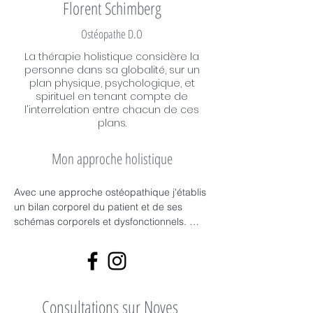
Florent Schimberg
Ostéopathe D.O
La thérapie holistique considère la
personne dans sa globalité, sur un
plan physique, psychologique, et
spirituel en tenant compte de
l'interrelation entre chacun de ces
plans.
Mon approche holistique
Avec une approche ostéopathique j'établis 
un bilan corporel du patient et de ses 
schémas corporels et dysfonctionnels. 

Je croise ces informations avec une 
approche neuroposturale ainsi que des 
Consultations sur Noves
réflexes archaïques pour établir des liens 