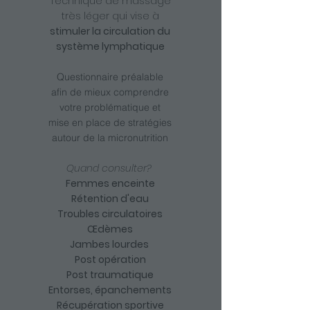
Technique de massage
très léger qui vise à
stimuler la circulation du
système lymphatique
Questionnaire préalable
afin de mieux comprendre
votre problématique et
mise en place de stratégies
autour de la micronutrition
Quand consulter?
Femmes enceinte
Rétention d'eau
Troubles circulatoires
Œdèmes
Jambes lourdes
Post opération
Post traumatique
Entorses, épanchements
Récupération sportive